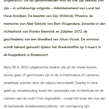
uitgebracht? De vijf genomineerden voor de titel zijn bekend. Het
zijn – in willekeurige volgorde –
Adembenemend
van Lucel ten
Have-Krabben;
De beesten
van Gijs Wilbrink;
Phoenix, de
memoires van Abel Sikkink
van Bert Wagendorp;
Zwientie in den
Achterhook
van Rienke Beernink en
Zutphen 1572, de
geschiedenis van een bloedbad
van Johan Visser.
De winnaar
wordt bekend gemaakt tijdens het Waeketreffen op 5 maart in
de Koppelkerk in Bredevoort.
Bijna 90 in 2022 uitgebrachte boeken die uit de streek komen,
erover gaan of geschreven zijn in de Achterhoekse of Liemerse
streektaal, werden door de vakjury beoordeeld. Daarbij is sterk
gelet op streekbinding: komt het wezenlijke van Achterhoek en de
Liemers aan de orde? Ook originaliteit – voegt het boek iets toe aan
de bestaande streekboekencollectie – en vormgeving zijn