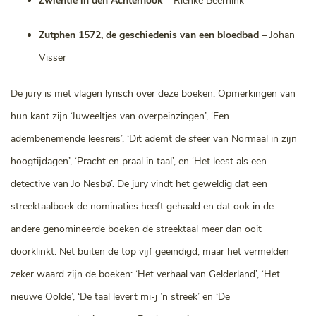
Zwientie in den Achterhook
– Rienke Beernink
Zutphen 1572, de geschiedenis van een bloedbad
– Johan
Visser
De jury is met vlagen lyrisch over deze boeken. Opmerkingen van
hun kant zijn ‘Juweeltjes van overpeinzingen’, ‘Een
adembenemende leesreis’, ‘Dit ademt de sfeer van Normaal in zijn
hoogtijdagen’, ‘Pracht en praal in taal’, en ‘Het leest als een
detective van Jo Nesbø’. De jury vindt het geweldig dat een
streektaalboek de nominaties heeft gehaald en dat ook in de
andere genomineerde boeken de streektaal meer dan ooit
doorklinkt. Net buiten de top vijf geëindigd, maar het vermelden
zeker waard zijn de boeken: ‘Het verhaal van Gelderland’, ‘Het
nieuwe Oolde’, ‘De taal levert mi-j ’n streek’ en ‘De