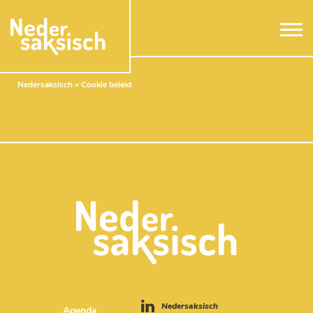
Naar hoofdinhoud
Nedersaksisch
»
Cookie beleid
Nedersaksisch
Agenda