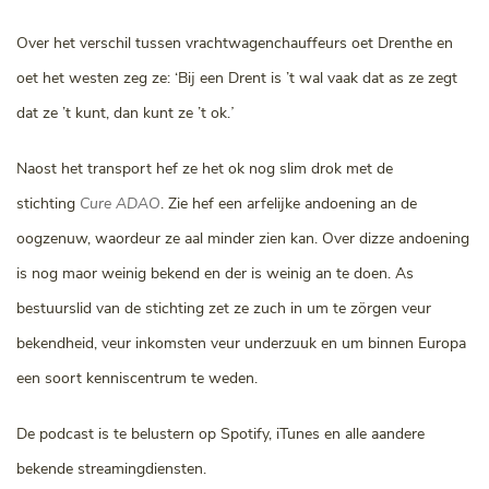
Over het verschil tussen vrachtwagenchauffeurs oet Drenthe en
oet het westen zeg ze: ‘Bij een Drent is ’t wal vaak dat as ze zegt
dat ze ’t kunt, dan kunt ze ’t ok.
’
Naost het transport hef ze het ok nog slim drok met de
stichting
Cure ADAO
. Zie hef een arfelijke andoening an de
oogzenuw, waordeur ze aal minder zien kan. Over dizze andoening
is nog maor weinig bekend en der is weinig an te doen. As
bestuurslid van de stichting zet ze zuch in um te zörgen veur
bekendheid, veur inkomsten veur underzuuk en um binnen Europa
een soort kenniscentrum te weden.
De podcast is te belustern op Spotify, iTunes en alle aandere
bekende streamingdiensten.