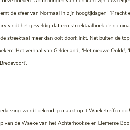
er deze boeken. Opmerkingen van hun kant zijn ‘Juweeltje
mt de sfeer van Normaal in zijn hoogtijdagen’, ‘Pracht en 
jury vindt het geweldig dat een streektaalboek de nomina
 streektaal meer dan ooit doorklinkt. Net buiten de top 
ken: ‘Het verhaal van Gelderland’, ‘Het nieuwe Oolde’, ‘De
Bredevoort’.
rkiezing wordt bekend gemaakt op ’t Waeketreffen op 5
trap van de Waeke van het Achterhookse en Liemerse Bo