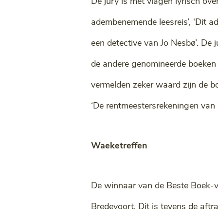
De jury is met vlagen lyrisch ov
adembenemende leesreis’, ‘Dit ade
een detective van Jo Nesbø’. De 
de andere genomineerde boeken de
vermelden zeker waard zijn de boe
‘De rentmeestersrekeningen van 
Waeketreffen
De winnaar van de Beste Boek-ve
Bredevoort. Dit is tevens de af