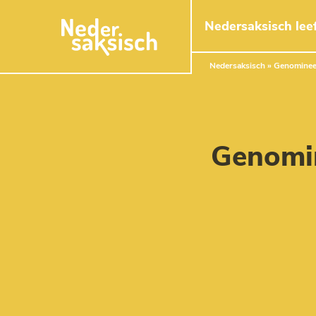
Naar hoofdinhoud
Nedersaksisch leef
Nedersaksisch
»
Genominee
Genomi