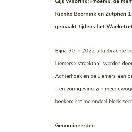
Gijs Wilbrink;
Phoenix, de mem
Rienke Beernink en
Zutphen 1
gemaakt tijdens het Waeketref
Bijna 90 in 2022 uitgebrachte bo
Liemerse streektaal, werden door
Achterhoek en de Liemers aan de 
– en vormgeving zijn meegewogen
boeken: het merendeel bleek zee
Genomineerden