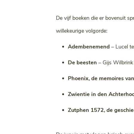
De vijf boeken die er bovenuit s
willekeurige volgorde:
Adembenemend
– Lucel t
De beesten
– Gijs Wilbrink
Phoenix, de memoires van
Zwientie in den Achterho
Zutphen 1572, de geschie