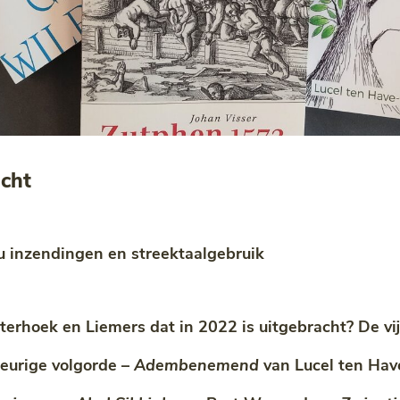
icht
au inzendingen en streektaalgebruik
erhoek en Liemers dat in 2022 is uitgebracht? De vij
ekeurige volgorde –
Adembenemend
van Lucel ten Ha